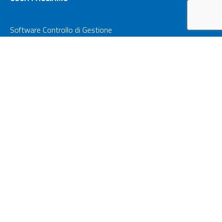
Software Controllo di Gestione
Business Performance Management
Data Warehouse
Piattaforma E3
Servizi di Supporto
Video
Glossario
Mappa del Blog
Privacy Policy