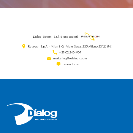
Dialog Sistemi S.r.l.
è una società
Relatech S.p.A. - Milan HQ - Viale Sarca, 235 Milano 20126 (MI)
+39 02 2404909
marketing@relatech.com
relatech.com