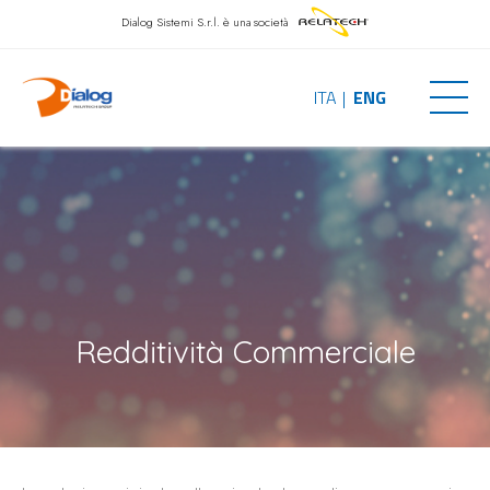
Dialog Sistemi S.r.l.
è una società
ITA
ENG
Redditività Commerciale