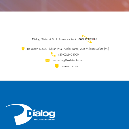
Dialog Sistemi S.r.l.
è una società
Relatech S.p.A. - Milan HQ - Viale Sarca, 235 Milano 20126 (MI)
+39 02 2404909
marketing@relatech.com
relatech.com