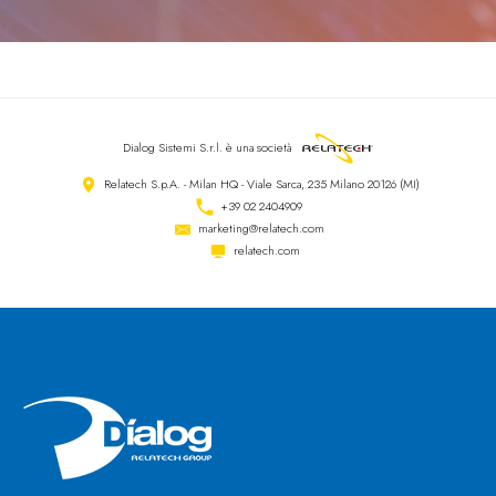
Dialog Sistemi S.r.l.
è una società
Relatech S.p.A. - Milan HQ - Viale Sarca, 235 Milano 20126 (MI)
+39 02 2404909
marketing@relatech.com
relatech.com