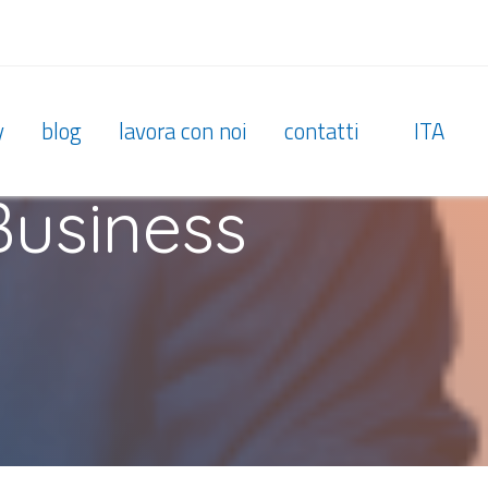
y
blog
lavora con noi
contatti
ITA
 Business