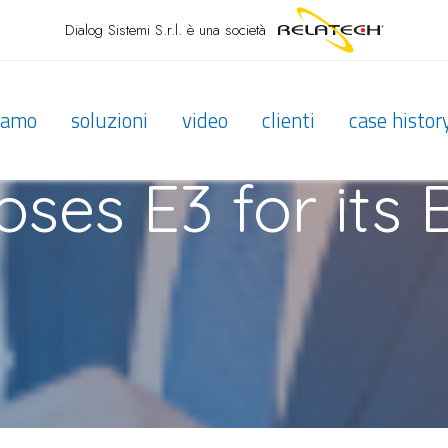
Dialog Sistemi S.r.l.
è una società
siamo
soluzioni
video
clienti
case histor
hoses E3 for its