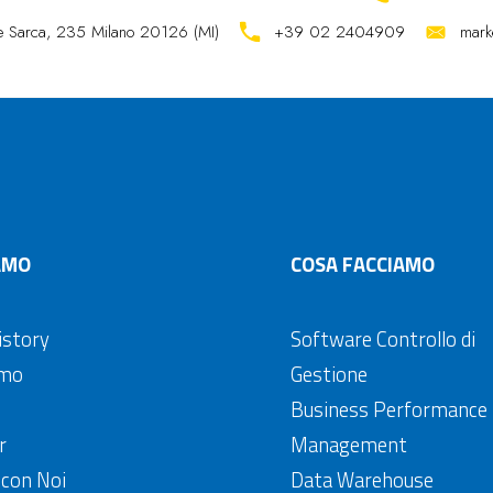
ale Sarca, 235 Milano 20126 (MI)
+39 02 2404909
mark
AMO
COSA FACCIAMO
istory
Software Controllo di
amo
Gestione
Business Performance
r
Management
 con Noi
Data Warehouse