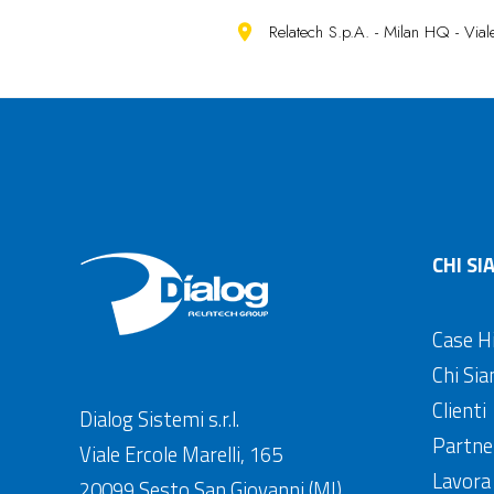
Relatech S.p.A. - Milan HQ - Vi
CHI SI
Case H
Chi Si
Clienti
Dialog Sistemi s.r.l.
Partne
Viale Ercole Marelli, 165
Lavora
20099 Sesto San Giovanni (MI)