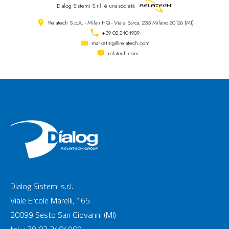
Dialog Sistemi S.r.l.
è una società
Relatech S.p.A. - Milan HQ - Viale Sarca, 235 Milano 20126 (MI)
+39 02 2404909
marketing@relatech.com
relatech.com
Dialog Sistemi s.r.l.
Viale Ercole Marelli, 165
20099 Sesto San Giovanni (MI)