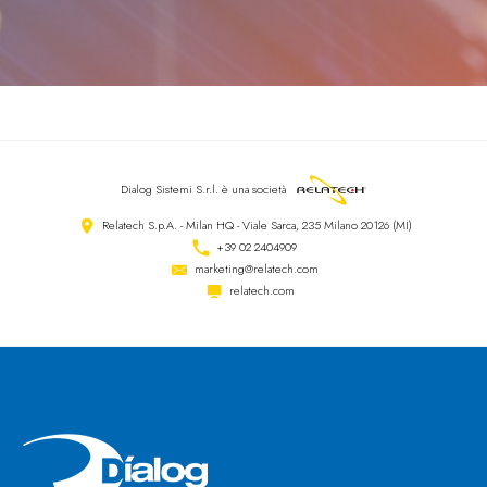
Dialog Sistemi S.r.l.
è una società
Relatech S.p.A. - Milan HQ - Viale Sarca, 235 Milano 20126 (MI)
+39 02 2404909
marketing@relatech.com
relatech.com