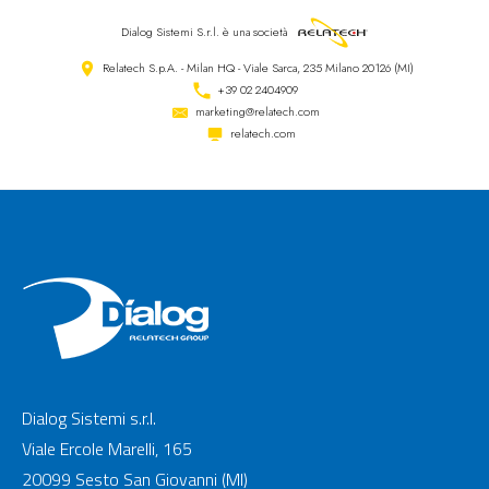
Dialog Sistemi S.r.l.
è una società
Relatech S.p.A. - Milan HQ - Viale Sarca, 235 Milano 20126 (MI)
+39 02 2404909
marketing@relatech.com
relatech.com
Dialog Sistemi s.r.l.
Viale Ercole Marelli, 165
20099 Sesto San Giovanni (MI)