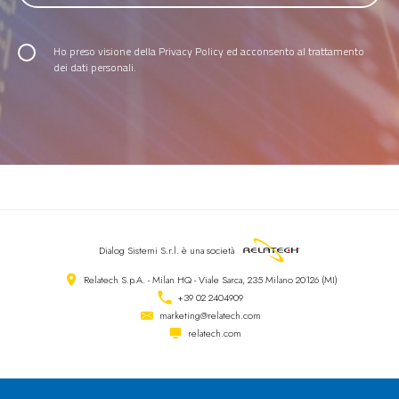
Ho preso visione della
Privacy Policy
ed acconsento al trattamento
dei dati personali.
Dialog Sistemi S.r.l.
è una società
Relatech S.p.A. - Milan HQ - Viale Sarca, 235 Milano 20126 (MI)
+39 02 2404909
marketing@relatech.com
relatech.com