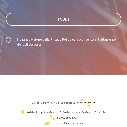
Ho preso visione della
Privacy Policy
ed acconsento al trattamento
dei dati personali.
Dialog Sistemi S.r.l.
è una società
Relatech S.p.A. - Milan HQ - Viale Sarca, 235 Milano 20126 (MI)
+39 02 2404909
marketing@relatech.com