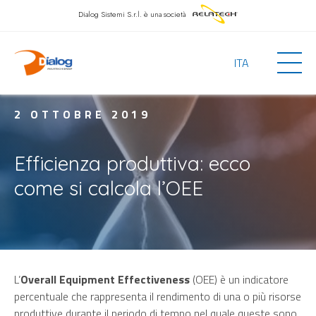
Dialog Sistemi S.r.l.
è una società
ITA
2 OTTOBRE 2019
Efficienza produttiva: ecco
come si calcola l’OEE
L’
Overall Equipment Effectiveness
(OEE) è un indicatore
percentuale che rappresenta il rendimento di una o più risorse
produttive durante il periodo di tempo nel quale queste sono