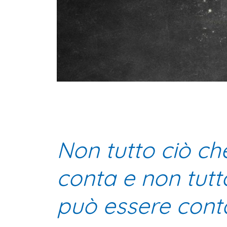
Non tutto ciò ch
conta e non tutt
può essere cont