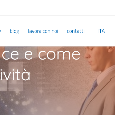
y
blog
lavora con noi
contatti
ITA
ence e come
ività