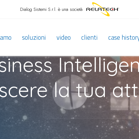
Dialog Sistemi S.r.l.
è una società
siamo
soluzioni
video
clienti
case histor
siness Intellig
scere la tua att