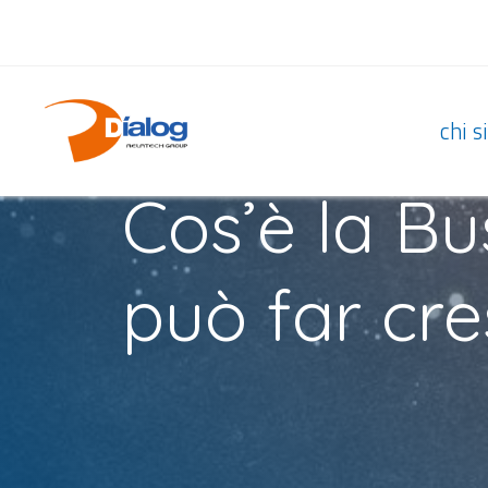
23 APRILE 2019
chi 
Cos’è la Bu
può far cre