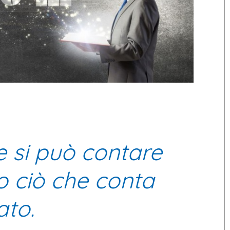
e si può contare
o ciò che conta
ato.